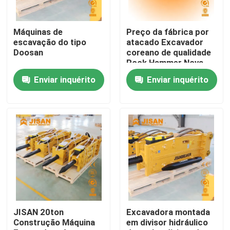
Excursão da fábrica
Máquinas de
Preço da fábrica por
escavação do tipo
atacado Excavador
Doosan
coreano de qualidade
Controle da qualidade
Rock Hammer Nova
Construção
Enviar inquérito
Enviar inquérito
Mineração Rock
Breaker Motor Chisel
Contacte-nos
Motor Core
Peça umas citações
Company News
Disjuntor da rocha da máquina escavadora
JISAN 20ton
Excavadora montada
Construção Máquina
em divisor hidráulico
disjuntor hidráulico da rocha