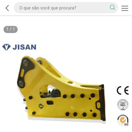
1
/
1