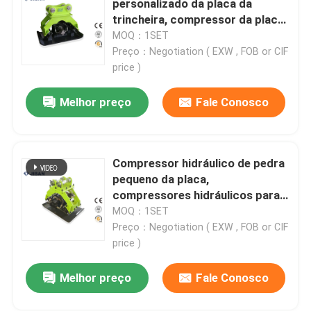
personalizado da placa da
trincheira, compressor da placa
de aço para a máquina
MOQ：1SET
Excursão da fábrica
escavadora CAT320 CAT322
Preço：Negotiation ( EXW , FOB or CIF
price )
Controle da qualidade
Melhor preço
Fale Conosco
Contacte-nos
Compressor hidráulico de pedra
Peça umas citações
pequeno da placa,
compressores hidráulicos para
as máquinas escavadoras IHI
MOQ：1SET
Company News
Preço：Negotiation ( EXW , FOB or CIF
price )
Disjuntor da rocha da máquina escavadora
Melhor preço
Fale Conosco
disjuntor hidráulico da rocha