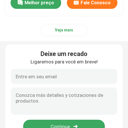
Melhor preço
Fale Conosco
martelo de pilha vibratório
Veja mais
Compressor hidráulico da placa
a casca alaranjada luta
Deixe um recado
Ligaremos para você em breve!
Acoplador rápido da máquina escavadora
Pata do estripador da máquina escavadora
cubeta da garra da máquina escavadora
Miniescavadeira de esteiras