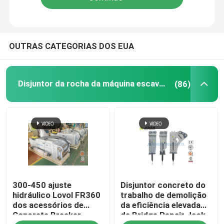
Acessório para Escavadeira
OUTRAS CATEGORIAS DOS EUA
Martelo de minicarregadeira
Disjuntor da rocha da máquina escavadora
(86)
300-450 ajuste
Disjuntor concreto do
hidráulico Lovol FR360
trabalho de demolição
dos acessórios de
da eficiência elevada
Concrete Breaker
de Bridge Repair Jack