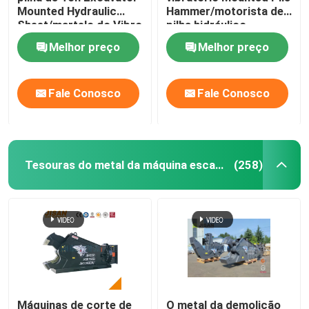
Mounted Hydraulic
Hammer/motorista de
Sheet/martelo do Vibro
pilha hidráulico
Melhor preço
Melhor preço
Fale Conosco
Fale Conosco
Tesouras do metal da máquina escavadora
(258)
Máquinas de corte de
O metal da demolição