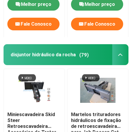
Hammer da máquina
Hammer Rock Drilling
Melhor preço
Melhor preço
escavadora do martelo
Machine SB121 da
da demolição de Bpm
máquina escavadora
Cat330
Fale Conosco
Fale Conosco
disjuntor hidráulico da rocha
(79)
Miniescavadeira Skid
Martelos trituradores
Steer
hidráulicos de fixação
Retroescavadeira
de retroescavadeira
Acessórios de Trator
para Jcb Doosan Cat