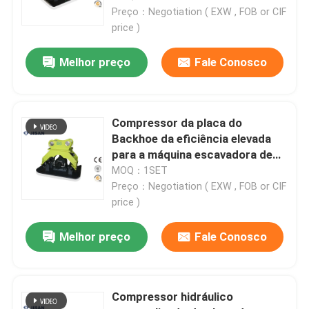
Preço：Negotiation ( EXW , FOB or CIF
price )
Melhor preço
Fale Conosco
Compressor da placa do
Backhoe da eficiência elevada
para a máquina escavadora de
Hyundai R220 R250
MOQ：1SET
Preço：Negotiation ( EXW , FOB or CIF
price )
Casa
Melhor preço
Fale Conosco
Produtos
Compressor hidráulico
Sobre nós