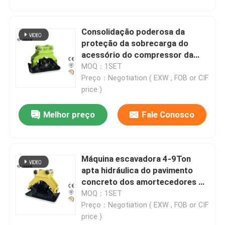
Consolidação poderosa da
proteção da sobrecarga do
acessório do compressor da
máquina escavadora do CASO
MOQ：1SET
CX130 CX160
Preço：Negotiation ( EXW , FOB or CIF
price )
Melhor preço
Fale Conosco
Máquina escavadora 4-9Ton
apta hidráulica do pavimento
concreto dos amortecedores do
compressor quatro da placa de
MOQ：1SET
Kubota
Preço：Negotiation ( EXW , FOB or CIF
price )