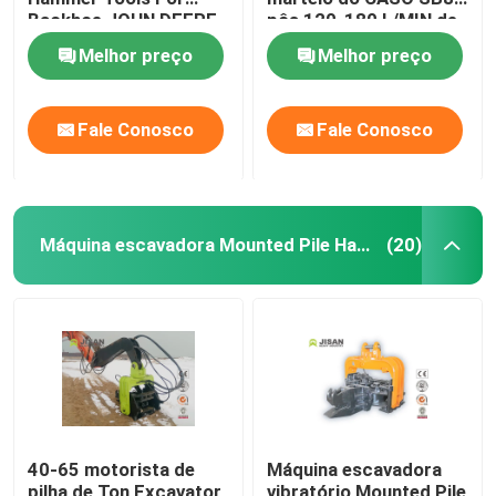
Backhoe JOHN DEERE
pôs 120-180 L/MIN de
da máquina do
fluxo do óleo
Melhor preço
Melhor preço
disjuntor da rocha do
martelo EDT450
Fale Conosco
Fale Conosco
Máquina escavadora Mounted Pile Hammer
(20)
40-65 motorista de
Máquina escavadora
pilha de Ton Excavator
vibratório Mounted Pile