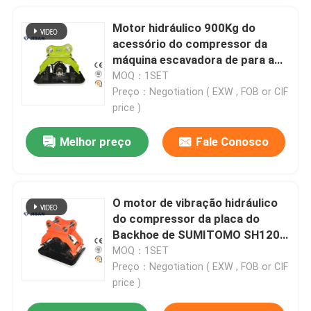
Motor hidráulico 900Kg do
Disjuntor da rocha do martelo
acessório do compressor da
máquina escavadora de para a
consolidação da trincheira
MOQ：1SET
Máquina escavadora Mounted Pile Hammer
Preço：Negotiation ( EXW , FOB or CIF
price )
Tesouras do metal da máquina escavadora
Melhor preço
Fale Conosco
Pulverizer concreto hidráulico
O motor de vibração hidráulico
Triturador do concreto da máquina escavadora
do compressor da placa do
Backhoe de SUMITOMO SH120
mais baixo propala
MOQ：1SET
O log hidráulico luta
Preço：Negotiation ( EXW , FOB or CIF
price )
Garra da rocha da máquina escavadora