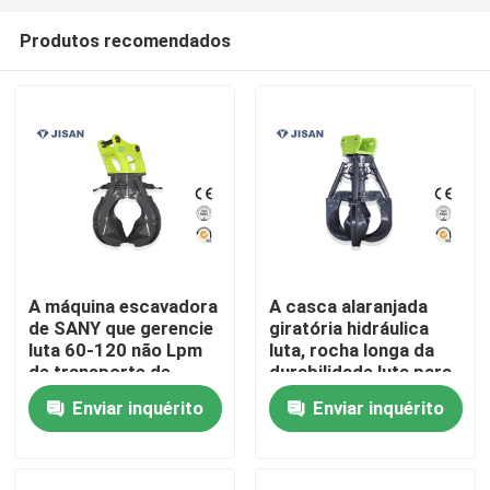
Produtos recomendados
A máquina escavadora
A casca alaranjada
de SANY que gerencie
giratória hidráulica
Casa
luta 60-120 não Lpm
luta, rocha longa da
de transporte de
durabilidade luta para
materiais maioria do
a máquina escavadora
Enviar inquérito
Enviar inquérito
Produtos
balanço
Sobre nós