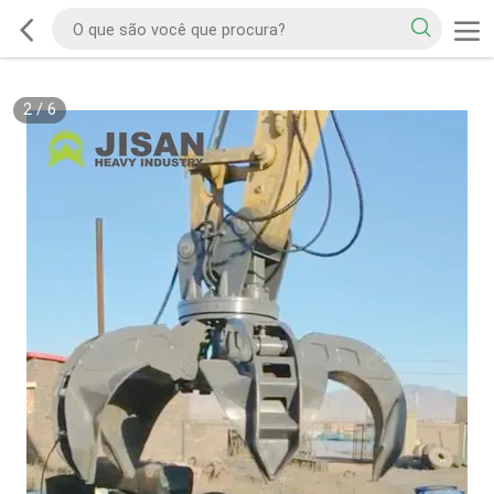
2
/
6