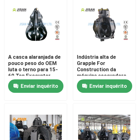
Excursão da fábrica
Controle da qualidade
A casca alaranjada de
Indústria alta de
Contacte-nos
pouco peso do OEM
Grapple For
luta o terno para 15-
Construction da
60 Ton Excavator
máquina escavadora
Peça umas citações
do terno da
Enviar inquérito
Enviar inquérito
durabilidade e da
força 15-60
Company News
Disjuntor da rocha da máquina escavadora
disjuntor hidráulico da rocha